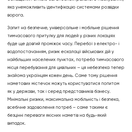
яка унеможливить ідентифікацію системами розвідки
ворога.
Запит на безпечне, універсальне і мобільне рішення
тимчасового притулку для людей у різних локаціях
буде ще довгий проміжок часу. Перебої з електро- і
водопостачанням, ризик ескалації військових дій у
найбільших населених пунктах, потреба тимчасового
місця перебування для цивільних – ця небезпека тепер
знайома українцям кожен день. Саме тому рішення
наметових містечок можуть користуватися попитом
як у держави, так і серед представників бізнесу.
Мінімальні ризики, максимальна мобільність і безпека,
всебічне задоволення потреб – саме такими є
безцінні переваги якісних наметів на будь-який
випадок.