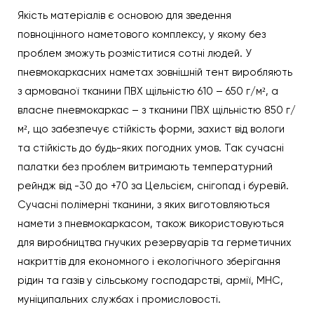
Якість матеріалів є основою для зведення
повноцінного наметового комплексу, у якому без
проблем зможуть розміститися сотні людей. У
пневмокаркасних наметах зовнішній тент виробляють
з армованої тканини ПВХ щільністю 610 – 650 г/м², а
власне пневмокаркас – з тканини ПВХ щільністю 850 г/
м², що забезпечує стійкість форми, захист від вологи
та стійкість до будь-яких погодних умов. Так сучасні
палатки без проблем витримають температурний
рейндж від -30 до +70 за Цельсієм, снігопад і буревій.
Сучасні полімерні тканини, з яких виготовляються
намети з пневмокаркасом, також використовуються
для виробництва гнучких резервуарів та герметичних
накриттів для економного і екологічного зберігання
рідин та газів у сільському господарстві, армії, МНС,
муніципальних службах і промисловості.