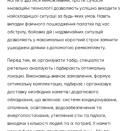
могли б здатися неможливими, проте сучасні
інноваційні технології дозволяють успішно виходити з
найскладнішої ситуації за будь-яких умов. Навіть
випадки фізичного пошкодження палатки під час
обстрілу, бойових дій і надзвичайних ситуацій
дозволяють у максимально короткий строк замінити
ушкоджені ділянки з допомогою ремкомплекту.
Перед тим, як організувати табір, спеціалісти
ретельно аналізують і підбирають оптимальну
локацію. Виконавець вивчає замовлення, формує
оптимальну комплектацію, підбирає і організовує
доставку необхідних наметів і додаткового
обладнання, що включає: системи кондиціонування,
опалення, освітлення, водозабезпечення та
енергопостачання, утеплення стін та підлоги,
виходячи з кількості людей та їх потреб. У наметі