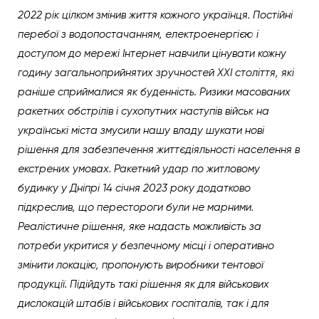
2022 рік цілком змінив життя кожного українця. Постійні
перебої з водопостачанням, електроенергією і
доступом до мережі Інтернет навчили цінувати кожну
годину загальноприйнятих зручностей XXI століття, які
раніше сприймалися як буденність. Ризики масованих
ракетних обстрілів і сухопутних наступів військ на
українські міста змусили нашу владу шукати нові
рішення для забезпечення життєдіяльності населення в
екстрених умовах. Ракетний удар по житловому
будинку у Дніпрі 14 січня 2023 року додатково
підкреслив, що перестороги були не марними.
Реалістичне рішення, яке надасть можливість за
потреби укритися у безпечному місці і оперативно
змінити локацію, пропонують виробники тентової
продукції. Підійдуть такі рішення як для військових
дислокацій штабів і військових госпіталів, так і для