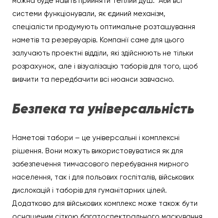
можна буде навіть прийняти теплий душ. Аби всі
системи функціонували, як єдиний механізм,
спеціалісти продумують оптимальне розташування
наметів та резервуарів. Компанії саме для цього
залучають проектні відділи, які здійснюють не тільки
розрахунок, але і візуалізацію таборів для того, щоб
вивчити та передбачити всі нюанси завчасно.
Безпека та універсальність
Наметові табори – це універсальні і комплексні
рішення. Вони можуть використовуватися як для
забезпечення тимчасового перебування мирного
населення, так і для польових госпіталів, військових
дислокацій і таборів для гуманітарних цілей.
Додатково для військових комплекс може також бути
оснащеним сіткою багатоспектрального маскування,