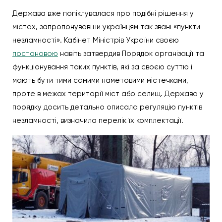
Держава вже попіклувалася про подібні рішення у
містах, запропонувавши українцям так звані «пункти
незламності». Кабінет Міністрів України своєю
постановою
навіть затвердив Порядок організації та
функціонування таких пунктів, які за своєю суттю і
мають бути тими самими наметовими містечками,
проте в межах території міст або селищ. Держава у
порядку досить детально описала регуляцію пунктів
незламності, визначила перелік їх комплектації.