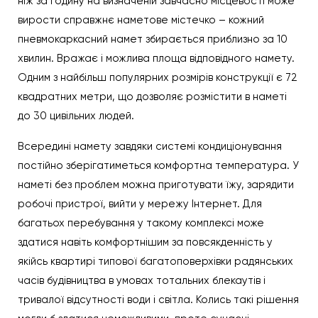
ніж за годину на визначеній завчасно місцевості може
вирости справжнє наметове містечко – кожний
пневмокаркасний намет збирається приблизно за 10
хвилин. Вражає і можлива площа відповідного намету.
Одним з найбільш популярних розмірів конструкції є 72
квадратних метри, що дозволяє розмістити в наметі
до 30 цивільних людей.
Всередині намету завдяки системі кондиціонування
постійно зберігатиметься комфортна температура. У
наметі без проблем можна приготувати їжу, зарядити
робочі пристрої, вийти у мережу Інтернет. Для
багатьох перебування у такому комплексі може
здатися навіть комфортнішим за повсякденність у
якійсь квартирі типової багатоповерхівки радянських
часів будівництва в умовах тотальних блекаутів і
тривалої відсутності води і світла. Колись такі рішення