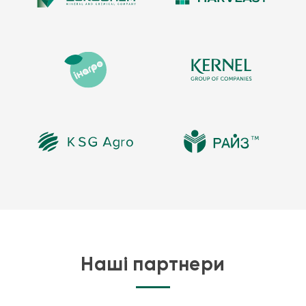
до агресивних олій, таких як сира нафта. Сополімер EVA часто
використовується не тільки для зберігання сирої нафти в гнучких
резервуарах, а й для локалізації розливів нафти.
Гнучкі резервуари для зберігання палива, також відомі як м’які
еластичні резервуари, випускаються у комерційному виконанні
різних розмірів та форм залежно від сфери застосування. Наші
гнучкі ємності використовуються для різних секторів, включаючи
промислові та комерційні заправки бензином, дизельним та
реактивним паливом, резервуарів для зберігання палива на
човнових заправних станціях та МНС. Часто використовуються
для швидкого розгортання буферного (транзитного) складу
палива або збільшення запасів на нафтобазах, що діють.
Також доступні резервуари для трансформаторної олії та сирої
нафти.
Наші партнери
Об’єм складу палива
Обсяг зберігання – це одна з найважливіших характеристик, яка