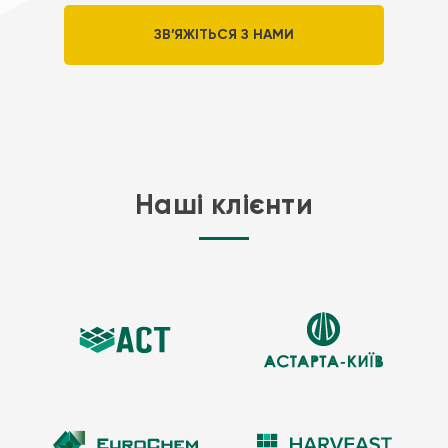
конкретним типом олії, яку необхідно зберігати кінцевому
ЗВ’ЯЖІТЬСЯ З НАМИ
користувачеві. В іншому випадку гнучкий резервуар може
пошкодитися і дати текти після декількох використання або при
тривалому зберіганні.
Які текстильні матеріали є оптимальними для
зберігання різних типів нафтопродуктів?
Наші клієнти
Мембрани з покриттям TPU (термопластичний поліуретан)
рекомендуються для ароматичних олій, які є природно леткими.
До ароматичних масел належать багато так звані ефірні олії,
наприклад, бензин та дизельне паливо.
Покриття з ПВХ/поліуретанового сплаву рекомендуються для
харчових олій, включаючи оливкову, рослинну та рапсову олію. Як
правило, флекситанки для цих цілей виготовляються з тканини із
сумішшю ПВХ/ПУ покриття для надання їм більшої хімічної та
абразивної стійкості.
Сплав EVA/ПВХ – це гумоподібний матеріал, який більш стійкий