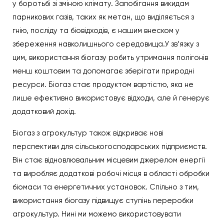
у боротьбі зі зміною клімату. Запобігання викидам
парникових газів, таких як метан, що виділяється з
гнію, посліду та біовідходів, є нашим внеском у
збереження навколишнього середовища.У зв’язку з
цим, використання біогазу робить утримання полігонів
менш коштовим та допомагає зберігати природні
ресурси. Біогаз стає продуктом вартістю, яка не
лише ефективно використовує відходи, але й генерує
додатковий дохід.
Біогаз з агрокультур також відкриває нові
перспективи для сільськогосподарських підприємств.
Він стає відновлювальним місцевим джерелом енергії
та виробляє додаткові робочі місця в області обробки
біомаси та енергетичних установок. Спільно з тим,
використання біогазу підвищує ступінь переробки
агрокультур. Нині ми можемо використовувати