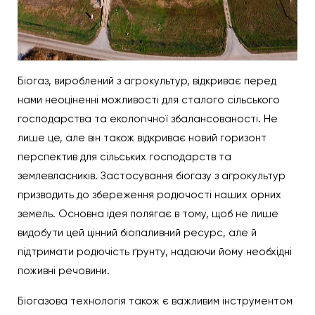
Біогаз, вироблений з агрокультур, відкриває перед
нами неоціненні можливості для сталого сільського
господарства та екологічної збалансованості. Не
лише це, але він також відкриває новий горизонт
перспектив для сільських господарств та
землевласників. Застосування біогазу з агрокультур
призводить до збереження родючості наших орних
земель. Основна ідея полягає в тому, щоб не лише
видобути цей цінний біопаливний ресурс, але й
підтримати родючість ґрунту, надаючи йому необхідні
поживні речовини.
Біогазова технологія також є важливим інструментом