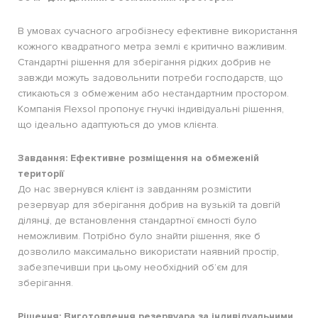
В умовах сучасного агробізнесу ефективне використання
кожного квадратного метра землі є критично важливим.
Стандартні рішення для зберігання рідких добрив не
завжди можуть задовольнити потреби господарств, що
стикаються з обмеженим або нестандартним простором.
Компанія Flexsol пропонує гнучкі індивідуальні рішення,
що ідеально адаптуються до умов клієнта.
Завдання: Ефективне розміщення на обмеженій
території
До нас звернувся клієнт із завданням розмістити
резервуар для зберігання добрив на вузькій та довгій
ділянці, де встановлення стандартної ємності було
неможливим. Потрібно було знайти рішення, яке б
дозволило максимально використати наявний простір,
забезпечивши при цьому необхідний об’єм для
зберігання.
Рішення: Виготовлення резервуара за індивідуальними