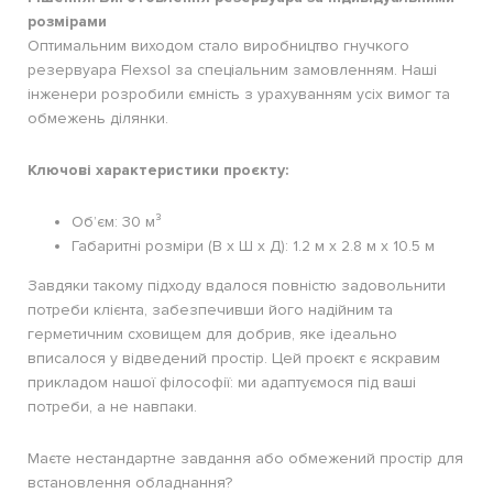
розмірами
Оптимальним виходом стало виробництво гнучкого
резервуара Flexsol за спеціальним замовленням. Наші
інженери розробили ємність з урахуванням усіх вимог та
обмежень ділянки.
Ключові характеристики проєкту:
Об’єм: 30 м³
Габаритні розміри (В х Ш х Д): 1.2 м х 2.8 м х 10.5 м
Завдяки такому підходу вдалося повністю задовольнити
потреби клієнта, забезпечивши його надійним та
герметичним сховищем для добрив, яке ідеально
вписалося у відведений простір. Цей проєкт є яскравим
прикладом нашої філософії: ми адаптуємося під ваші
потреби, а не навпаки.
Маєте нестандартне завдання або обмежений простір для
встановлення обладнання?