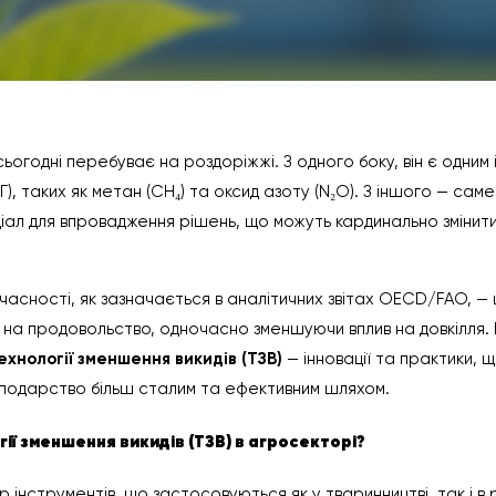
ьогодні перебуває на роздоріжжі. З одного боку, він є одним 
ПГ), таких як метан (CH₄) та оксид азоту (N₂O). З іншого — сам
іал для впровадження рішень, що можуть кардинально змінити
учасності, як зазначається в аналітичних звітах OECD/FAO, —
на продовольство, одночасно зменшуючи вплив на довкілля. І
ехнології зменшення викидів (ТЗВ)
— інновації та практики, 
сподарство більш сталим та ефективним шляхом.
ії зменшення викидів (ТЗВ) в агросекторі?
інструментів, що застосовуються як у тваринництві, так і в 