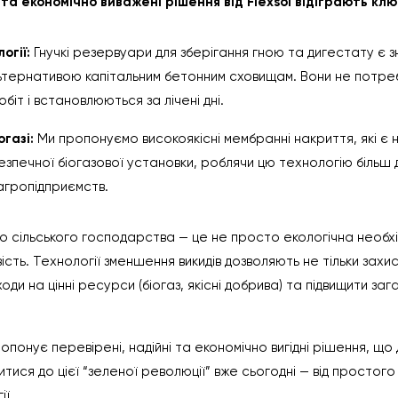
та економічно виважені рішення від Flexsol відіграють клю
огії:
Гнучкі резервуари для зберігання гною та дигестату є
тернативою капітальним бетонним сховищам. Вони не потре
іт і встановлюються за лічені дні.
огазі:
Ми пропонуємо високоякісні мембранні накриття, які є
езпечної біогазової установки, роблячи цю технологію більш
агропідприємств.
о сільського господарства — це не просто екологічна необхід
сть. Технології зменшення викидів дозволяють не тільки захис
оди на цінні ресурси (біогаз, якісні добрива) та підвищити за
ропонує перевірені, надійні та економічно вигідні рішення, щ
тися до цієї “зеленої революції” вже сьогодні — від простого
ї.