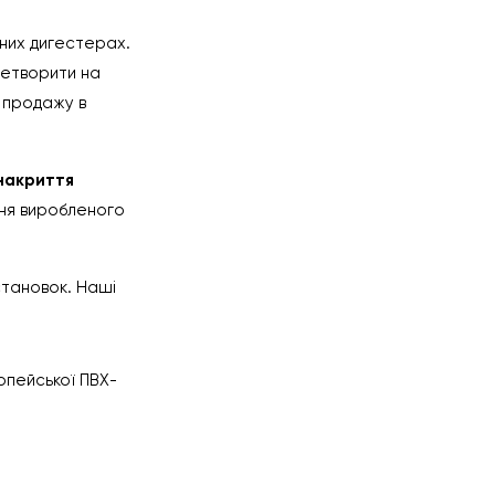
них дигестерах.
ретворити на
 продажу в
накриття
ння виробленого
становок. Наші
опейської ПВХ-