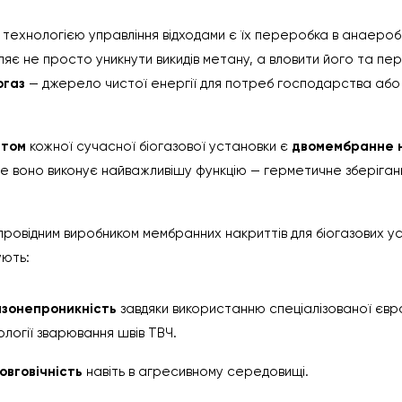
ехнологією управління відходами є їх переробка в анаероб
яє не просто уникнути викидів метану, а вловити його та пе
огаз
— джерело чистої енергії для потреб господарства або
нтом
кожної сучасної біогазової установки є
двомембранне 
ме воно виконує найважливішу функцію — герметичне зберіга
є провідним виробником мембранних накриттів для біогазових у
ують:
азонепроникність
завдяки використанню спеціалізованої євр
ології зварювання швів ТВЧ.
овговічність
навіть в агресивному середовищі.