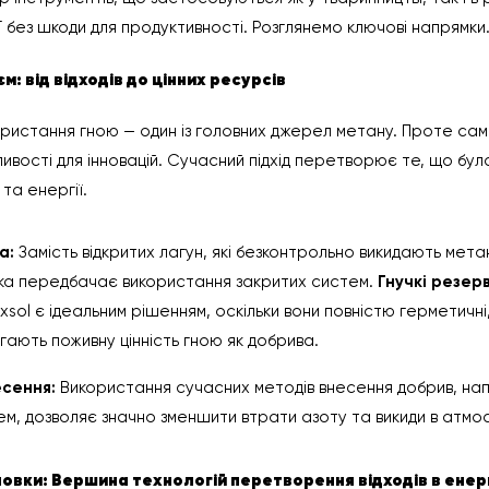
Г без шкоди для продуктивності. Розглянемо ключові напрямки
єм: від відходів до цінних ресурсів
ористання гною — один із головних джерел метану. Проте са
ивості для інновацій. Сучасний підхід перетворює те, що бу
та енергії.
а:
Замість відкритих лагун, які безконтрольно викидають мет
ка передбачає використання закритих систем.
Гнучкі резер
exsol є ідеальним рішенням, оскільки вони повністю герметичні
гають поживну цінність гною як добрива.
есення:
Використання сучасних методів внесення добрив, на
м, дозволяє значно зменшити втрати азоту та викиди в атмо
ановки: Вершина технологій перетворення відходів в енер