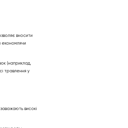
озволяє вносити
а економлячи
ок (наприклад,
сі травлення у
заважають високі