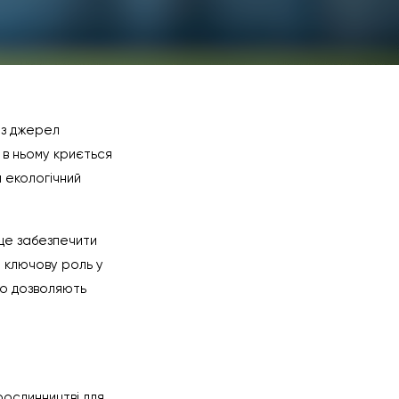
із джерел
е в ньому криється
 екологічний
 це забезпечити
 ключову роль у
що дозволяють
рослинництві для