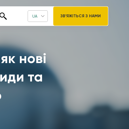
ЗВ’ЯЖІТЬСЯ З НАМИ
UA
як нові
киди та
ю