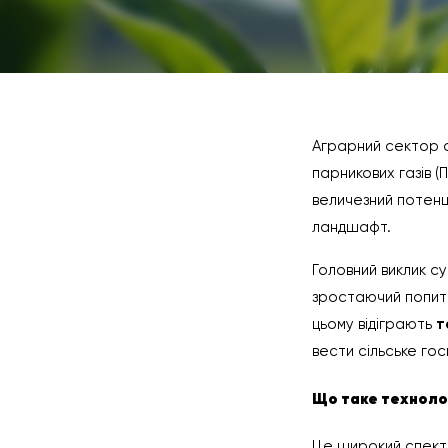
Аграрний сектор с
парникових газів (
величезний потенц
ландшафт.
Головний виклик с
зростаючий попит 
цьому відіграють
т
вести сільське го
Що таке технолог
Це широкий спектр 