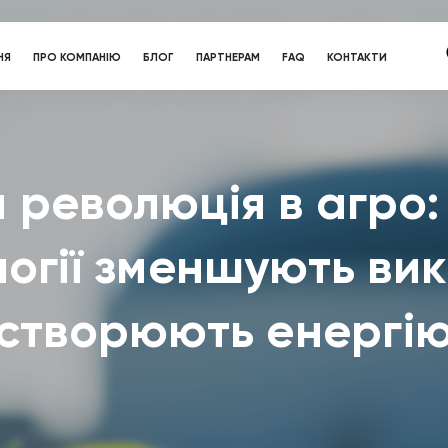
НЯ
ПРО КОМПАНІЮ
БЛОГ
ПАРТНЕРАМ
FAQ
КОНТАКТИ
 революція в агро: 
огії зменшують ви
створюють енергі