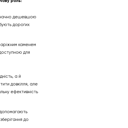
чову роль:
 значно дешевшою
бують дорогих
 наріжним каменем
 доступною для
ність, а й
тити довкілля, але
гальну ефективність
о допомагають
 зберігання до