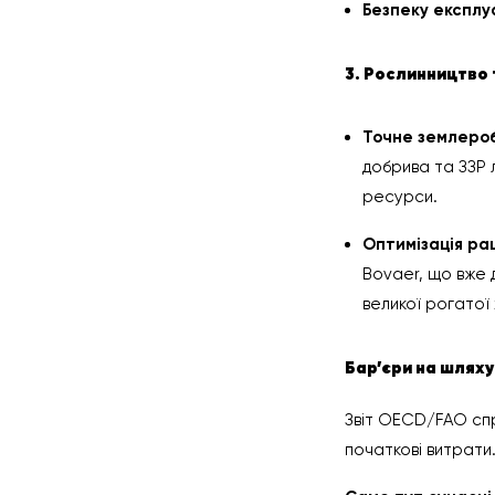
Безпеку експлу
3. Рослинництво 
Точне землеро
добрива та ЗЗР 
ресурси.
Оптимізація рац
Bovaer, що вже 
великої рогатої
Бар’єри на шляху 
Звіт OECD/FAO сп
початкові витрати