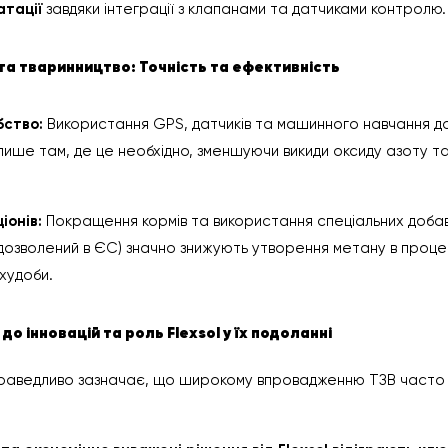
атації
завдяки інтеграції з клапанами та датчиками контролю.
та тваринництво: Точність та ефективність
бство:
Використання GPS, датчиків та машинного навчання д
лише там, де це необхідно, зменшуючи викиди оксиду азоту т
іонів:
Покращення кормів та використання спеціальних добав
дозволений в ЄС) значно знижують утворення метану в проце
 худоби.
до інновацій та роль Flexsol у їх подоланні
раведливо зазначає, що широкому впровадженню ТЗВ часто 
.