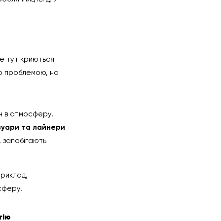
.
ме тут криються
ло проблемою, на
ан в атмосферу,
вуари та лайнери
, запобігають
приклад,
сферу.
гію