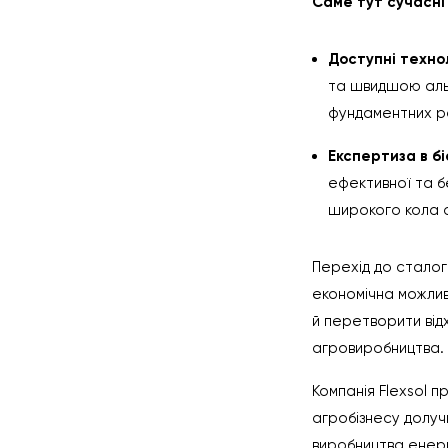
Саме тут сучасні 
Доступні технол
та швидшою аль
фундаментних роб
Експертиза в бі
ефективної та б
широкого кола 
Перехід до сталог
економічна можливі
й перетворити відх
агровиробництва.
Компанія Flexsol п
агробізнесу долучи
виробництва енергі