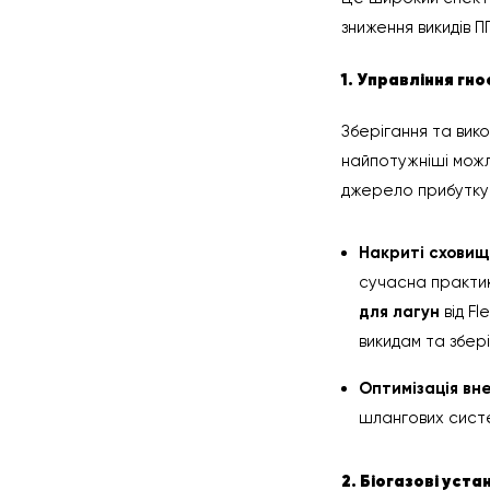
зниження викидів П
1. Управління гно
Зберігання та вик
найпотужніші можл
джерело прибутку 
Накриті сховищ
сучасна практи
для лагун
від Fl
викидам та збері
Оптимізація вн
шлангових систе
2. Біогазові уст