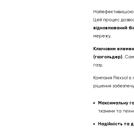
Найефективнішою т
Цей процес дозвол
відновлюваний бі
мережу.
Ключовим елеме
(газгольдер)
. Са
газу.
Компанія Flexsol 
рішення забезпеч
Максимальну г
тканини та техн
Надійність та д