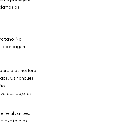
ejamos as
metano. No
 A abordagem
para a atmosfera
ados. Os tanques
são
ivo dos dejetos
fertilizantes,
de azoto e as