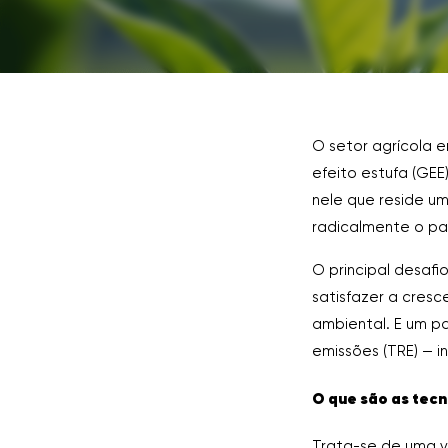
O setor agrícola 
efeito estufa (GEE
nele que reside u
radicalmente o p
O principal desaf
satisfazer a cres
ambiental. E um p
emissões (TRE) — i
O que são as tecn
Trata-se de uma 