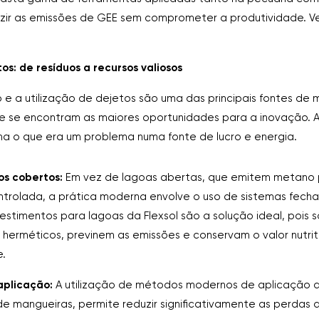
uzir as emissões de GEE sem comprometer a produtividade. V
os: de resíduos a recursos valiosos
 a utilização de dejetos são uma das principais fontes de 
ue se encontram as maiores oportunidades para a inovação.
a o que era um problema numa fonte de lucro e energia.
s cobertos:
Em vez de lagoas abertas, que emitem metano 
trolada, a prática moderna envolve o uso de sistemas fech
evestimentos para lagoas da Flexsol são a solução ideal, pois 
erméticos, previnem as emissões e conservam o valor nutrit
e.
aplicação:
A utilização de métodos modernos de aplicação de 
e mangueiras, permite reduzir significativamente as perdas 