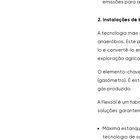
emissões para a
2. Instalações de
A tecnologia mais
anaeróbios. Este 
lo e convertê-lo 
exploração agríco
O elemento-chave
(gasómetro). É e
gás produzido.
A Flexsol é um fab
soluções garante
Máxima estanqui
tecnologia de s