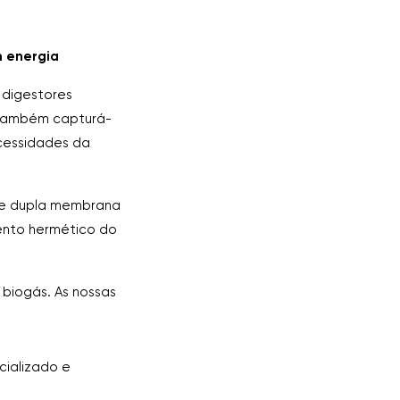
m energia
 digestores
 também capturá-
ecessidades da
de dupla membrana
ento hermético do
 biogás. As nossas
ializado e