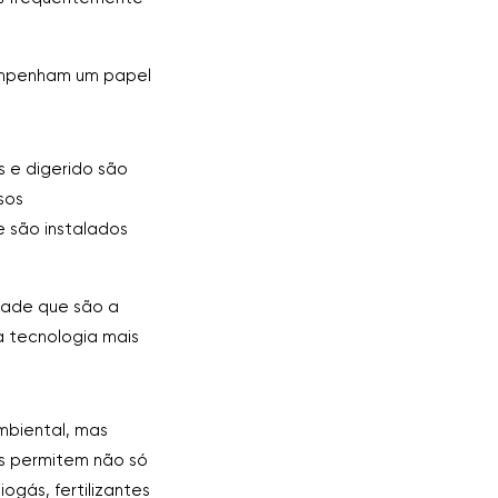
empenham um papel
 e digerido são
sos
 são instalados
dade que são a
a tecnologia mais
mbiental, mas
s permitem não só
ogás, fertilizantes