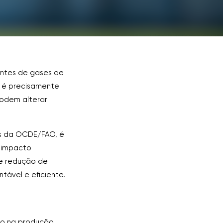
ontes de gases de
o, é precisamente
podem alterar
cos da OCDE/FAO, é
o impacto
de redução de
tável e eficiente.
mo na produção