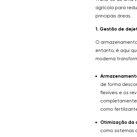
agrícola para red
principais áreas.
1. Gestão de dejet
O armazenamento e
entanto, é aqui q
moderna transform
Armazenamento
de forma descon
flexíveis e os r
completamente h
como fertilizant
Otimização da 
como sistemas d