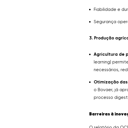
Fiabilidade e d
Segurança opera
3. Produção agríco
Agricultura de 
learning) permit
necessários, re
Otimização das
o Bovaer, já ap
processo digest
Barreiras à inova
O relatório da OC