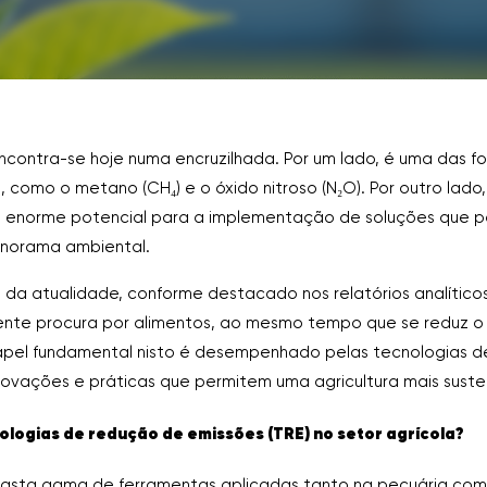
encontra-se hoje numa encruzilhada. Por um lado, é uma das f
), como o metano (CH₄) e o óxido nitroso (N₂O). Por outro lad
m enorme potencial para a implementação de soluções que 
anorama ambiental.
io da atualidade, conforme destacado nos relatórios analíti
cente procura por alimentos, ao mesmo tempo que se reduz 
apel fundamental nisto é desempenhado pelas tecnologias 
novações e práticas que permitem uma agricultura mais susten
ologias de redução de emissões (TRE) no setor agrícola?
vasta gama de ferramentas aplicadas tanto na pecuária co