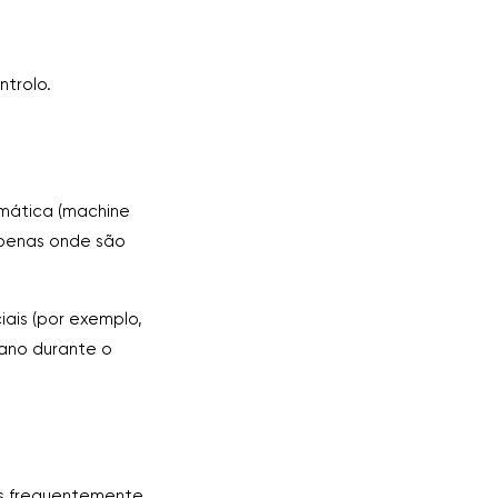
trolo.
mática (machine
 apenas onde são
iais (por exemplo,
ano durante o
is frequentemente