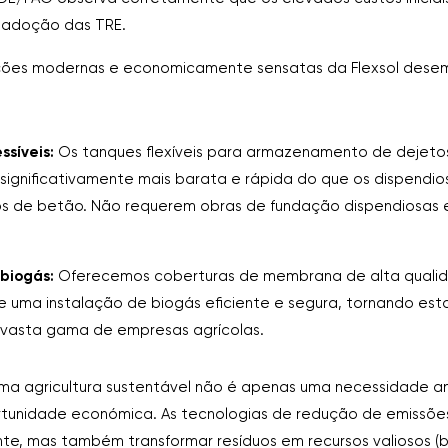
adoção das TRE.
luções modernas e economicamente sensatas da Flexsol des
ssíveis:
Os tanques flexíveis para armazenamento de dejetos
 significativamente mais barata e rápida do que os dispendio
 de betão. Não requerem obras de fundação dispendiosas e
biogás:
Oferecemos coberturas de membrana de alta quali
e uma instalação de biogás eficiente e segura, tornando est
 vasta gama de empresas agrícolas.
uma agricultura sustentável não é apenas uma necessidade a
unidade económica. As tecnologias de redução de emissõe
e, mas também transformar resíduos em recursos valiosos (bi