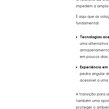
impedem a ampla 
É aqui que as so
fundamental:
Tecnologias ace
uma alternativa
armazenamentos
em poucos dias.
Experiência em 
pedra angular d
acessível a uma
A transição para 
também uma oport
proteger o ambient