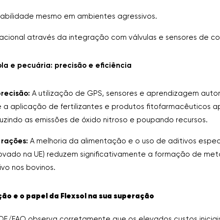
urabilidade mesmo em ambientes agressivos.
cional através da integração com válvulas e sensores de con
la e pecuária: precisão e eficiência
precisão:
A utilização de GPS, sensores e aprendizagem auto
e a aplicação de fertilizantes e produtos fitofarmacêuticos
duzindo as emissões de óxido nitroso e poupando recursos.
 rações:
A melhoria da alimentação e o uso de aditivos espec
rovado na UE) reduzem significativamente a formação de met
ivo nos bovinos.
ção e o papel da Flexsol na sua superação
DE/FAO observa corretamente que os elevados custos inicia