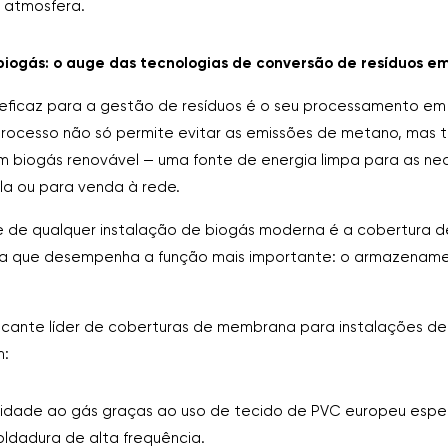
 atmosfera.
 biogás: o auge das tecnologias de conversão de resíduos e
 eficaz para a gestão de resíduos é o seu processamento em
processo não só permite evitar as emissões de metano, mas
em biogás renovável — uma fonte de energia limpa para as n
la ou para venda à rede.
 de qualquer instalação de biogás moderna é a cobertura 
sta que desempenha a função mais importante: o armazenam
ricante líder de coberturas de membrana para instalações de
m:
dade ao gás graças ao uso de tecido de PVC europeu espec
oldadura de alta frequência.