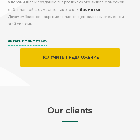
а первый шаг к созданию энергетического актива с высокой
биометан
добавленной стоимостью, такого как
.
Двухмембранное накрытие является центральным элементом
этой системы.
Оно выполняет критически важные функции:
ЧИТАТЬ ПОЛНОСТЬЮ
Герметизация ферментера
для максимального сбора
газа.
ПОЛУЧИТЬ ПРЕДЛОЖЕНИЕ
Создание газового буфера,
который стабилизирует
поток биогаза и обеспечивает бесперебойную работу
когенерационных установок или модулей обогащения до
биометана.
Эффективное управление энергетическими
потоками
, что позволяет оптимизировать прибыльность
вашей станции.
Our clients
Технология, гарантирующая надежность
В основе долговечности и герметичности накрытия лежит
технология сварки горячим воздухом. Этот метод создает