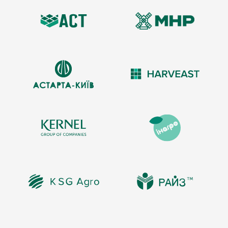
абсолютно герметичные, монолитные швы, обеспечивая
соединение материала на молекулярном уровне. Такой подход
гарантирует максимальную прочность, газонепроницаемость и
долговечность всей конструкции.
FLEXSOL W-Cover
— это инженерное решение, которое
превращает ваш биогаз в стабильный и прогнозируемый ресурс.
Мы понимаем, что потребности нового строительства и
модернизации существующей станции отличаются. Поэтому мы
предлагаем два типа комплектаций:
1. Комплектация для новых проектов:
Все, что нужно для запуска “под ключ”.
Внешняя мембрана
(устойчивая к УФ-излучению)
Внутренняя мембрана
(химически стойкая, ПВХ или FPP)
Опорная сетка
(для десульфурации и защиты)
Система крепления
к стенке резервуара (анкерный
профиль)