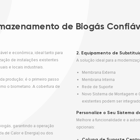
mazenamento de Biogás Confiável
vel e econômica, ideal tanto para
2. Equipamento de Substitui
zação de instalações existentes
A solução ideal para a modernizaç
is e locais industriais.
Membrana Externa
da produção; é o primeiro passo
Membrana Interna
como o biometano. A cobertura de
Rede de Suporte
Novo Sistema de Montagem e Cin
existentes podem ser integrado
Personalize o Seu Sistema d
Melhore a funcionalidade e a au
 biogás, garantindo a operação
opcionais:
a de Calor e Energia) ou dos
Coluna de Suporte Centra