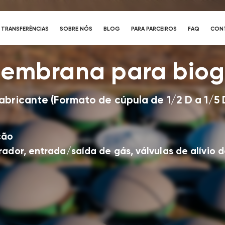
TRANSFERÊNCIAS
SOBRE NÓS
BLOG
PARA PARCEIROS
FAQ
CON
membrana para bio
ricante (Formato de cúpula de 1/2 D a 1/5 
ção
rador, entrada/saída de gás, válvulas de alívio 