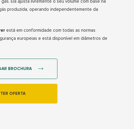
ás. Ela ajusta livremente o seu volume com base na
gás produzida, operando independentemente da
ver
está em conformidade com todas as normas
gurança europeias e está disponível em diâmetros de
GAR BROCHURA
TER OFERTA