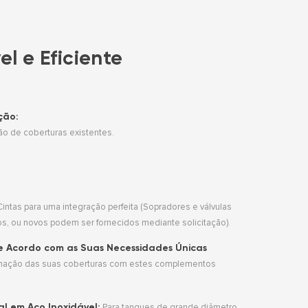
 e Eficiente
ção:
ão de coberturas existentes.
tas para uma integração perfeita (Sopradores e válvulas
s, ou novos podem ser fornecidos mediante solicitação).
e Acordo com as Suas Necessidades Únicas
tomação das suas coberturas com estes complementos
l em Aço Inoxidável:
Para tanques de grande diâmetro.