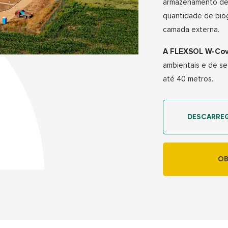
armazenamento de g
quantidade de bio
camada externa.
A FLEXSOL W-Co
ambientais e de se
até 40 metros.
DESCARRE
OB