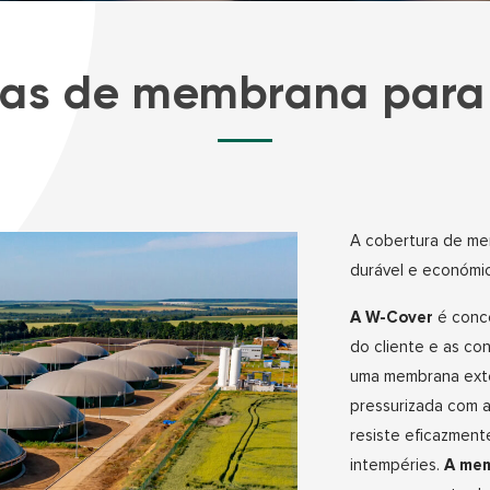
uras de membrana par
A cobertura de m
durável e económic
A W-Cover
é conce
do cliente e as co
uma membrana exte
pressurizada com a
resiste eficazment
intempéries.
A mem