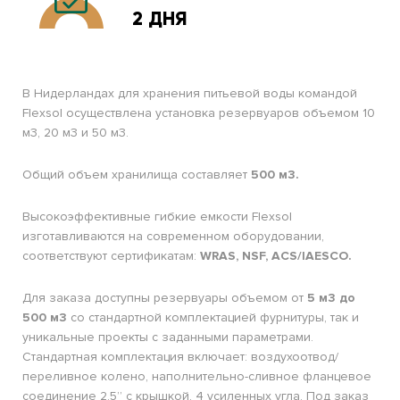
2 ДНЯ
В Нидерландах для хранения питьевой воды командой
Flexsol осуществлена установка резервуаров объемом 10
м3, 20 м3 и 50 м3.
Общий объем хранилища составляет
500 м3.
Высокоэффективные гибкие емкости Flexsol
изготавливаются на современном оборудовании,
соответствуют сертификатам:
WRAS, NSF, ACS/IAESCO.
Для заказа доступны резервуары объемом от
5 м3 до
500 м3
со стандартной комплектацией фурнитуры, так и
уникальные проекты с заданными параметрами.
Стандартная комплектация включает: воздухоотвод/
переливное колено, наполнительно-сливное фланцевое
соединение 2,5” с крышкой, 4 усиленных угла. Под заказ