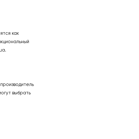
ятся как
нкциональный
ша.
 производитель
могут выбрать