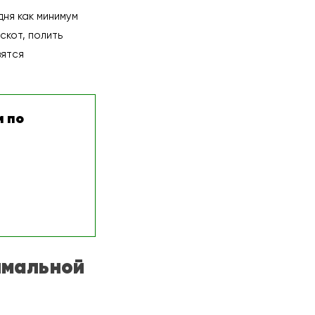
ня как минимум
скот, полить
вятся
 по
имальной