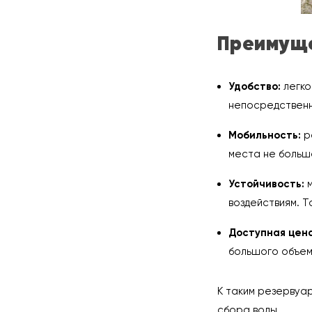
Преимуще
Удобство:
легко
непосредственно
Мобильность:
р
места не больш
Устойчивость:
м
воздействиям. 
Доступная цена
большого объем
К таким резервуа
сбора воды.