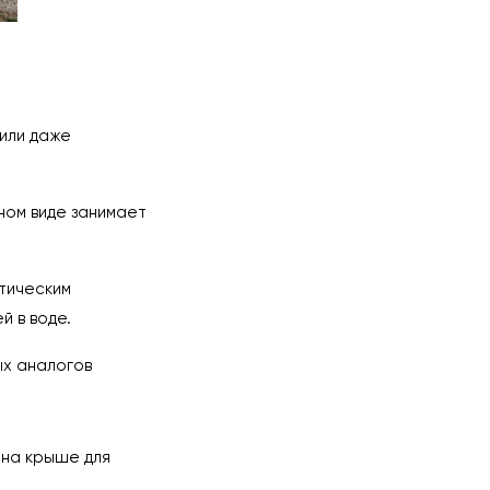
 или даже
ном виде занимает
атическим
й в воде.
ых аналогов
 на крыше для