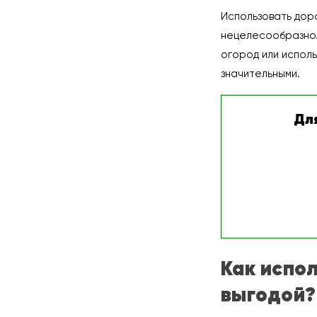
Использовать доро
нецелесообразно. 
огород или испол
значительными.
Дл
Как испо
выгодой?