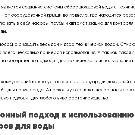
 является создание системы сбора дождевой воды с технич
– от оборудованной крыши до подвала, где находится резер
лючать в себя насосы, трубы и автоматизацию для контроля
ды.
собно снабдить весь дом и двор технической водой. Стирка
 всего несколько примеров использования. А так как такая 
она совершенно подходит для технического использования в
 коммуникаций можно установить резервуар для дождевой во
 бы для полива сада. А поскольку эта вода щедро насыщена
ьно подходит для любого вида растениеводства.
онный подход к использованию
ров для воды