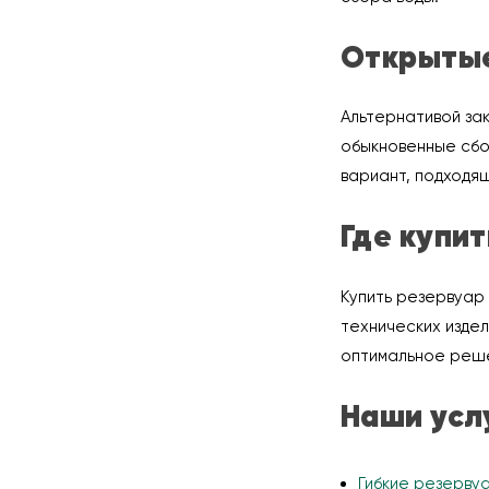
Открытые
Альтернативой за
обыкновенные сбо
вариант, подходящ
Где купи
Купить резервуар 
технических издел
оптимальное реше
Наши усл
Гибкие резерву