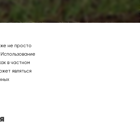
уже не просто
 Использование
ак в частном
ожет являться
нных
я