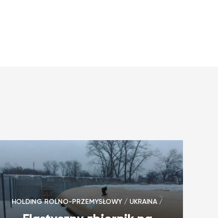
HOLDING ROLNO-PRZEMYSŁOWY / UKRAINA /