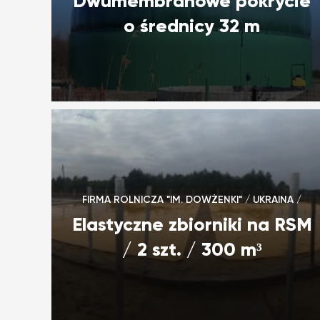
Dwumembranowe pokrycie
o średnicy 32 m
FIRMA ROLNICZA "IM. DOWŻENKI" / UKRAINA /
Elastyczne zbiorniki na RSM
/ 2 szt. / 300 m³