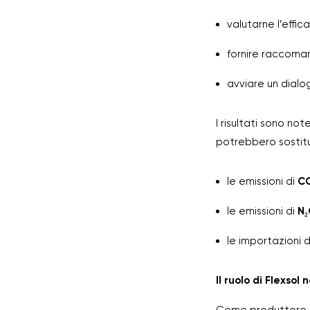
valutarne l’effi
fornire raccoma
avviare un dialog
I risultati sono not
potrebbero sostit
le emissioni di
CO
le emissioni di
N₂
le importazioni di
Il ruolo di Flexsol 