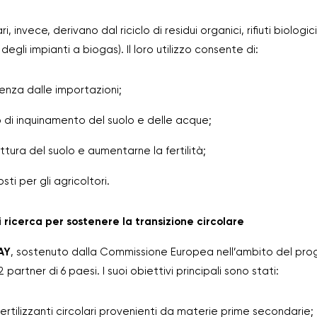
lari, invece, derivano dal riciclo di residui organici, rifiuti biolog
egli impianti a biogas). Il loro utilizzo consente di:
denza dalle importazioni;
hio di inquinamento del suolo e delle acque;
uttura del suolo e aumentarne la fertilità;
sti per gli agricoltori.
i ricerca per sostenere la transizione circolare
AY
, sostenuto dalla Commissione Europea nell’ambito del pr
2 partner di 6 paesi. I suoi obiettivi principali sono stati:
i fertilizzanti circolari provenienti da materie prime secondarie;