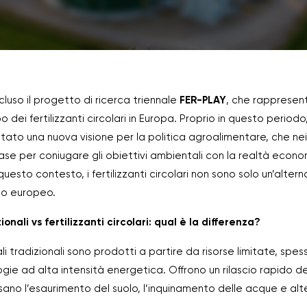
ncluso il progetto di ricerca triennale
FER-PLAY
, che rappresen
ppo dei fertilizzanti circolari in Europa. Proprio in questo perio
ato una nuova visione per la politica agroalimentare, che nei
base per coniugare gli obiettivi ambientali con la realtà econ
 questo contesto, i fertilizzanti circolari non sono solo un’altern
lo europeo.
ionali vs fertilizzanti circolari: qual è la differenza?
rali tradizionali sono prodotti a partire da risorse limitate, spe
ie ad alta intensità energetica. Offrono un rilascio rapido dei
no l’esaurimento del suolo, l’inquinamento delle acque e alte