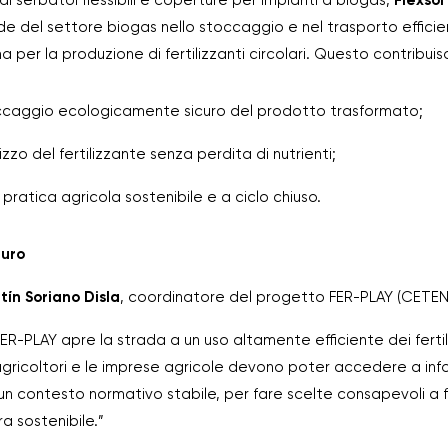
 serbatoi flessibili e coperture per impianti a biogas,
Flexsol
nde del settore biogas nello stoccaggio e nel trasporto effici
 per la produzione di fertilizzanti circolari. Questo contribuis
occaggio ecologicamente sicuro del prodotto trasformato;
izzo del fertilizzante senza perdita di nutrienti;
ratica agricola sostenibile e a ciclo chiuso.
turo
tín Soriano Disla
, coordinatore del progetto FER-PLAY (CETEN
FER-PLAY apre la strada a un uso altamente efficiente dei fertil
i agricoltori e le imprese agricole devono poter accedere a inf
a un contesto normativo stabile, per fare scelte consapevoli a
ra sostenibile.”