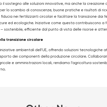
o il sostegno alle soluzioni innovative, ma anche la creazione
er lo scambio di conoscenze, buone pratiche e risultati di rice
fiducia nei fertilizzanti circolari e facilitare la transizione dai fe
sicure ed ecologiche. Iniziative come questa contribuiscono a f
 — sostenibile, efficiente dal punto di vista delle risorse e att
ella transizione circolare
iniziative ambientali dell’UE, offrendo soluzioni tecnologiche aff
asporto dei componenti della produzione circolare. Collabora
icole e amministrazioni locali, rendiamo l’agricoltura sostenib
rno.