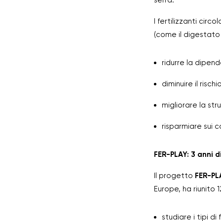
serra.
I fertilizzanti circo
(come il digestato d
ridurre la dipen
diminuire il risc
migliorare la str
risparmiare sui co
FER-PLAY: 3 anni d
Il progetto
FER-PL
Europe, ha riunito 1
studiare i tipi d