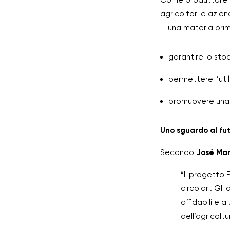
Come produttore di
agricoltori e azie
— una materia prima
garantire lo st
permettere l’util
promuovere una p
Uno sguardo al fu
Secondo
José Mar
“Il progetto 
circolari. Gl
affidabili e 
dell’agricoltu