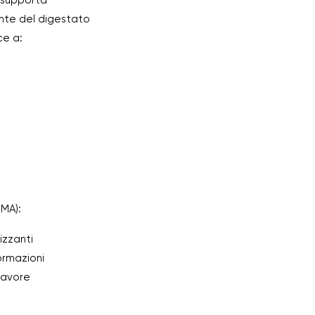
supporta
ente del digestato
ce a:
MA):
izzanti
ormazioni
 favore