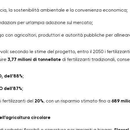
cacia, la sostenibilità ambientale e la convenienza economica;
ndazioni per un’ampia adozione sul mercato;
o con agricoltori, produttori e autorità pubbliche per allineare 
evoli: secondo le stime del progetto, entro il 2050 i fertilizzanti
uire
3,77 milioni di tonnellate
di fertilizzanti tradizionali, cons
₂ dell’88%
;
O dell’87%
;
 fertilizzanti del
20%
, con un risparmio stimato fino a
689 milio
nell’agricoltura circolare