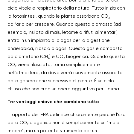
biogenica è il diossido di carbonio che fa parte del
ciclo vitale e respiratorio della natura. Tutto inizia con
la fotosintesi, quando le piante assorbono CO₂
dall’aria per crescere. Quando questa biomassa (ad
esempio, insilato di mais, letame o rifiuti alimentari)
entra in un impianto di biogas per la digestione
anaerobica, rilascia biogas. Questo gas è composto
da biometano (CH₄) e CO₂ biogenica. Quando questa
CO₂ viene rilasciata, torna semplicemente
nell’atmosfera, da dove verrà nuovamente assorbita
dalla generazione successiva di piante. È un ciclo
chiuso che non crea un onere aggiuntivo per il clima.
Tre vantaggi chiave che cambiano tutto
Il rapporto dell’EBA definisce chiaramente perché l’uso
della CO₂ biogenica non è semplicemente un “male
minore”, ma un potente strumento per un