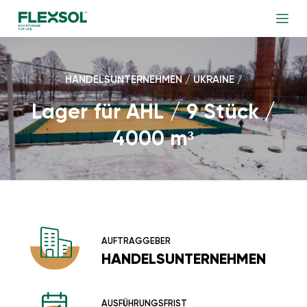
HANDELSUNTERNEHMEN / UKRAINE /
Lager für AHL / 9 Stück /
4000 m³
AUFTRAGGEBER
HANDELSUNTERNEHMEN
AUSFÜHRUNGSFRIST