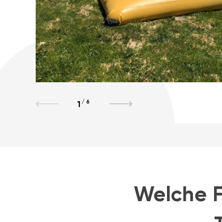
/
6
1
Welche F