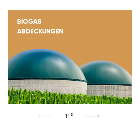
BIOGAS
ABDECKUNGEN
/
3
1