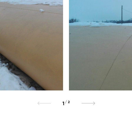
/
2
1