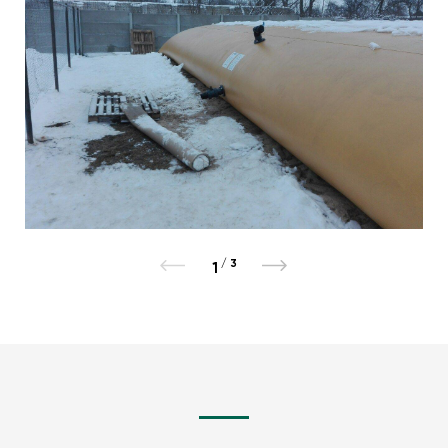
/
3
1